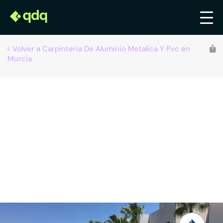
Volver a Carpinteria De Aluminio Metalica Y Pvc en
Murcia
Recomendado por qdq