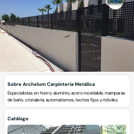
Archelum Carpintería Metálica
Carpintería de aluminio, metálica y PVC
Calle Cantabria 11, Pol. Ind. La Capillania, 30600, Archena,
Murcia
VISITAR WEB
CÓMO LLEGAR
ESCRÍBENOS
Llamar ahora
Sobre Archelum Carpintería Metálica
Especialistas en hierro, aluminio, acero inoxidable, mamparas
de baño, cristalería, automatismos, techos fijos y móviles.
Catálogo