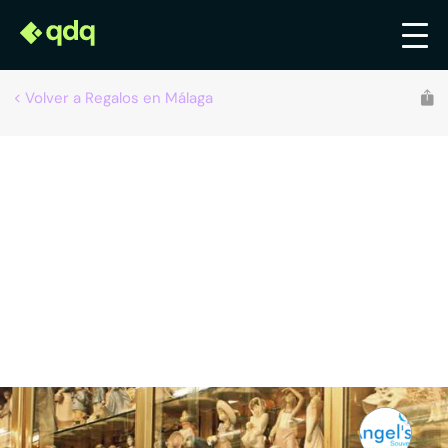
Volver a Regalos en Málaga
Recomendado por qdq
Angel´s Souvenirs