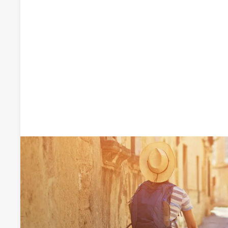
Recomendado por qdq
Abogados Julia González Lesmes - Desp
Abogados
Calle Gil de Jaz 4, 33004, Oviedo, Asturias
Visitar web