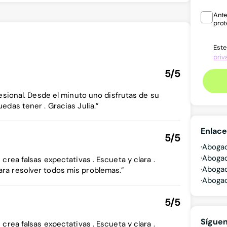
Ante
prot
Este
priv
5/5
esional. Desde el minuto uno disfrutas de su
edas tener . Gracias Julia.”
Enlace
5/5
Abogad
Abogad
crea falsas expectativas . Escueta y clara .
Abogad
ra resolver todos mis problemas.”
Abogad
5/5
Sígue
crea falsas expectativas . Escueta y clara .