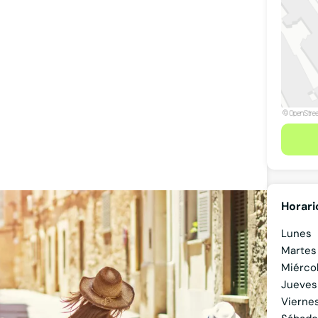
Horari
acho de abogados en Oviedo y Avilés
Lunes
Martes
Miérco
Jueves
Vierne
Ver teléfono