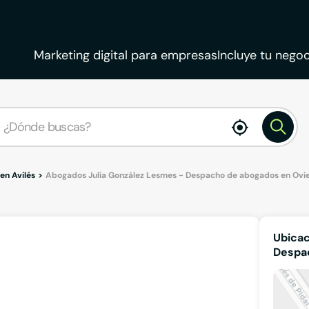
Marketing digital para empresas
Incluye tu negoc
enable
location
en Avilés
Abogados Julia González Lesmes - Despacho de abogados en Ovie
Ubicac
Despac