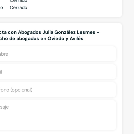
Cerrado
go
Cerrado
ta con Abogados Julia González Lesmes -
ho de abogados en Oviedo y Avilés
Despidos
Incap