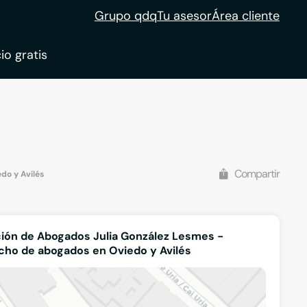
Grupo qdq
Tu asesor
Área cliente
io gratis
Compartir
do y Avilés
ión de Abogados Julia González Lesmes -
ho de abogados en Oviedo y Avilés