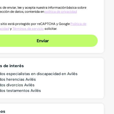
s de enviar, lee y acepta nuestra información básica sobre
ección de datos, contenida en
política de privacidad
 sitio está protegido por reCAPTCHA y Google
Política de
acidad
y
Términos de servicio
solicitar.
Enviar
s de interés
os especialistas en discapacidad en Avilés
os herencias Avilés
os divorcios Avilés
os testamentos Avilés
nos