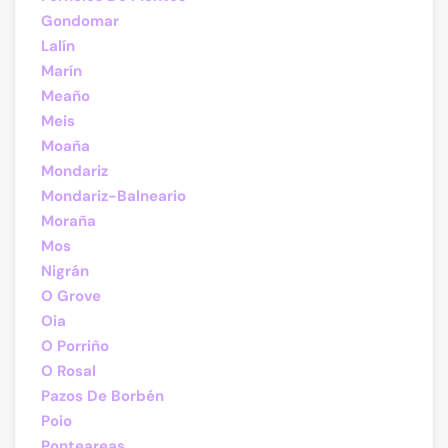
Gondomar
Lalín
Marín
Meaño
Meis
Moaña
Mondariz
Mondariz-Balneario
Moraña
Mos
Nigrán
O Grove
Oia
O Porriño
O Rosal
Pazos De Borbén
Poio
Ponteareas