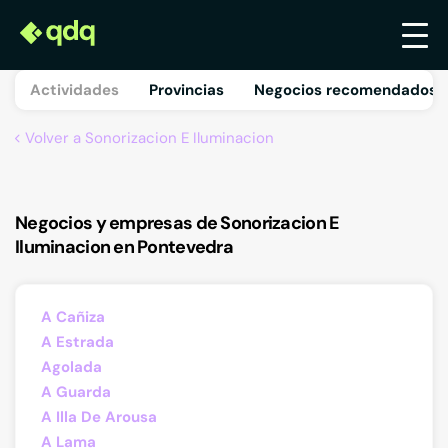
Actividades
Provincias
Negocios recomendados 
Volver a Sonorizacion E Iluminacion
Negocios y empresas de Sonorizacion E
Iluminacion en Pontevedra
A Cañiza
A Estrada
Agolada
A Guarda
A Illa De Arousa
A Lama