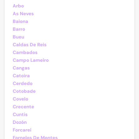
Arbo
As Neves
Baiona
Barro
Bueu
Caldas De Reis
Cambados
Campo Lameiro
Cangas
Catoira
Cerdedo
Cotobade
Covelo
Crecente
Cuntis
Dozón
Forcarei
Fornelos De Montes