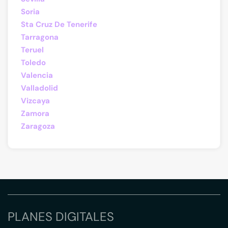
Soria
Sta Cruz De Tenerife
Tarragona
Teruel
Toledo
Valencia
Valladolid
Vizcaya
Zamora
Zaragoza
PLANES DIGITALES