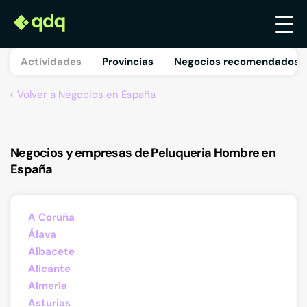
Actividades
Provincias
Negocios recomendados 
Volver a Negocios en España
Negocios y empresas de Peluqueria Hombre en
España
A Coruña
Álava
Albacete
Alicante
Almería
Asturias