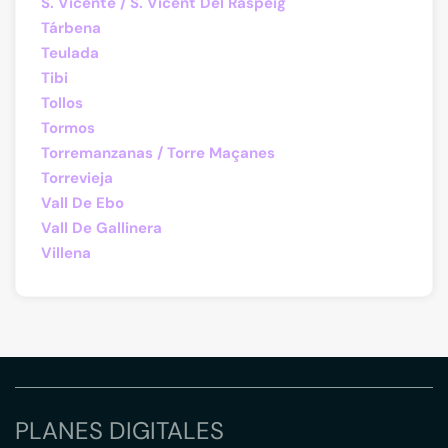
S. Vicente / S. Vicent Del Raspeig
Tárbena
Teulada
Tibi
Tollos
Tormos
Torremanzanas / Torre Maçanes
Torrevieja
Vall De Ebo
Vall De Gallinera
Villena
PLANES DIGITALES