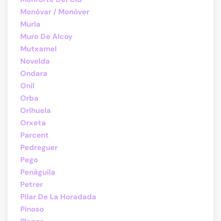
Monóvar / Monòver
Murla
Muro De Alcoy
Mutxamel
Novelda
Ondara
Onil
Orba
Orihuela
Orxeta
Parcent
Pedreguer
Pego
Penàguila
Petrer
Pilar De La Horadada
Pinoso