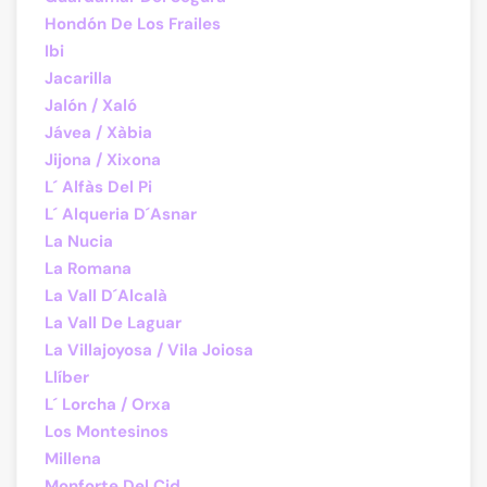
Hondón De Los Frailes
Ibi
Jacarilla
Jalón / Xaló
Jávea / Xàbia
Jijona / Xixona
L´ Alfàs Del Pi
L´ Alqueria D´Asnar
La Nucia
La Romana
La Vall D´Alcalà
La Vall De Laguar
La Villajoyosa / Vila Joiosa
Llíber
L´ Lorcha / Orxa
Los Montesinos
Millena
Monforte Del Cid