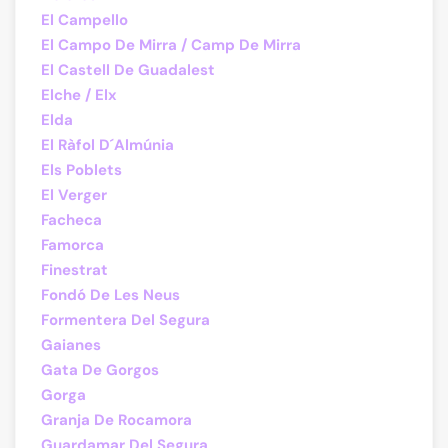
El Campello
El Campo De Mirra / Camp De Mirra
El Castell De Guadalest
Elche / Elx
Elda
El Ràfol D´Almúnia
Els Poblets
El Verger
Facheca
Famorca
Finestrat
Fondó De Les Neus
Formentera Del Segura
Gaianes
Gata De Gorgos
Gorga
Granja De Rocamora
Guardamar Del Segura