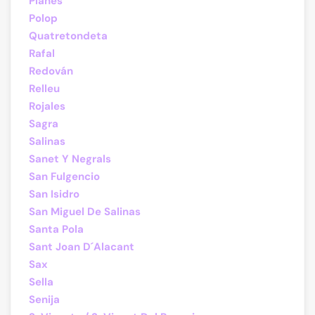
Planes
Polop
Quatretondeta
Rafal
Redován
Relleu
Rojales
Sagra
Salinas
Sanet Y Negrals
San Fulgencio
San Isidro
San Miguel De Salinas
Santa Pola
Sant Joan D´Alacant
Sax
Sella
Senija