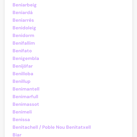
Beniarbeig
Beniardá
Beniarrés
Benidoleig
Benidorm
Benifallim
Benifato
Benigembla
Benijófar
Benilloba
Benillup
Benimantell
Benimarfull
Benimassot
Benimeli
Benissa
Benitachell / Poble Nou Benitatxell
Biar