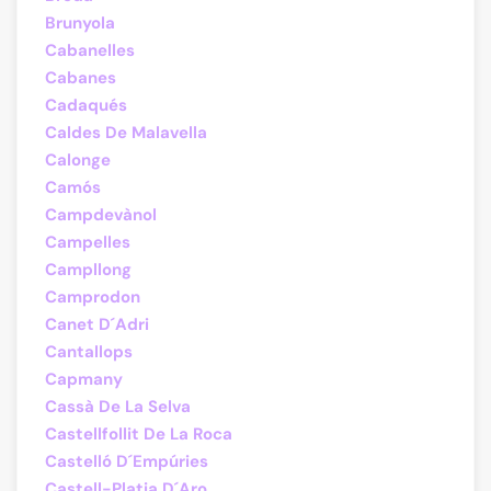
Brunyola
Cabanelles
Cabanes
Cadaqués
Caldes De Malavella
Calonge
Camós
Campdevànol
Campelles
Campllong
Camprodon
Canet D´Adri
Cantallops
Capmany
Cassà De La Selva
Castellfollit De La Roca
Castelló D´Empúries
Castell-Platja D´Aro