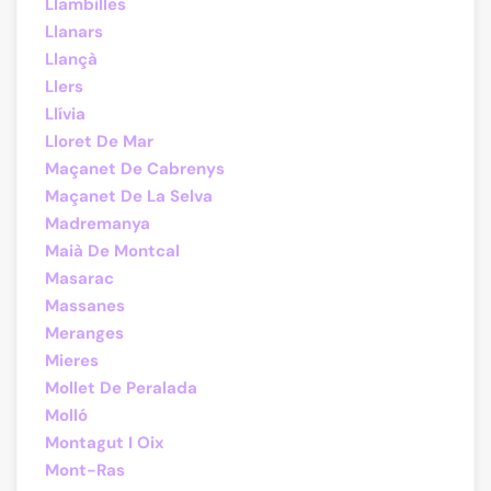
Llambilles
Llanars
Llançà
Llers
Llívia
Lloret De Mar
Maçanet De Cabrenys
Maçanet De La Selva
Madremanya
Maià De Montcal
Masarac
Massanes
Meranges
Mieres
Mollet De Peralada
Molló
Montagut I Oix
Mont-Ras