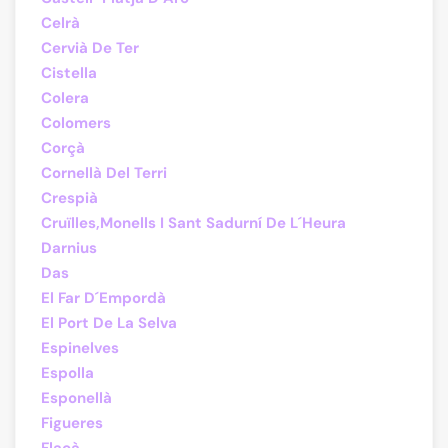
Celrà
Cervià De Ter
Cistella
Colera
Colomers
Corçà
Cornellà Del Terri
Crespià
Cruïlles,Monells I Sant Sadurní De L´Heura
Darnius
Das
El Far D´Empordà
El Port De La Selva
Espinelves
Espolla
Esponellà
Figueres