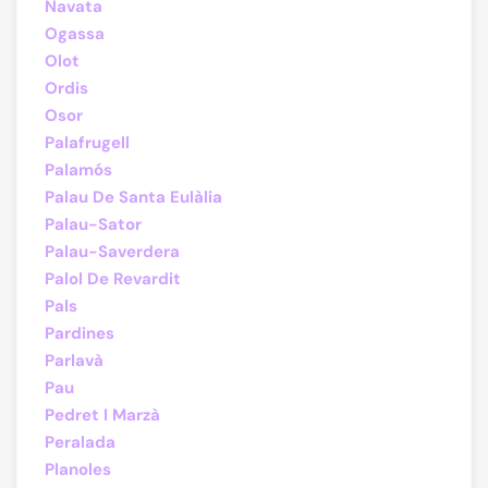
Navata
Ogassa
Olot
Ordis
Osor
Palafrugell
Palamós
Palau De Santa Eulàlia
Palau-Sator
Palau-Saverdera
Palol De Revardit
Pals
Pardines
Parlavà
Pau
Pedret I Marzà
Peralada
Planoles