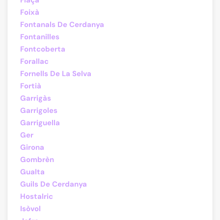
Flaçà
Foixà
Fontanals De Cerdanya
Fontanilles
Fontcoberta
Forallac
Fornells De La Selva
Fortià
Garrigàs
Garrigoles
Garriguella
Ger
Girona
Gombrèn
Gualta
Guils De Cerdanya
Hostalric
Isòvol