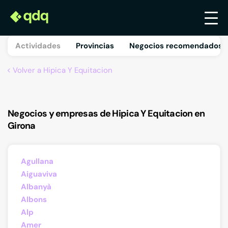
Actividades
Provincias
Negocios recomendados 
Volver a Hipica Y Equitacion
Negocios y empresas de Hipica Y Equitacion en
Girona
Agullana
Aiguaviva
Albanyà
Albons
Alp
Amer