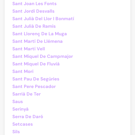
Sant Joan Les Fonts
Sant Jordi Desvalls
Sant Julià Del Llor I Bonmatí
Sant Julià De Ramis
Sant Llorenç De La Muga
Sant Martí De Llémena
Sant Martí Vell
Sant Miquel De Campmajor
Sant Miquel De Fluvià
Sant Mori
Sant Pau De Segúries
Sant Pere Pescador
Sarrià De Ter
Saus
Serinyà
Serra De Daró
Setcases
Sils