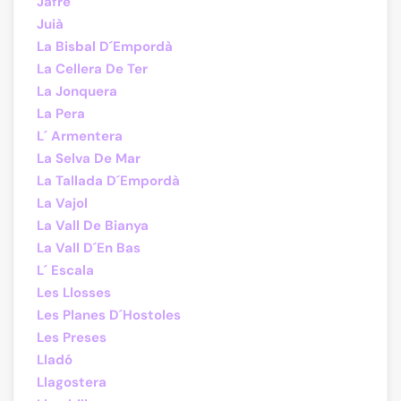
Jafre
Juià
La Bisbal D´Empordà
La Cellera De Ter
La Jonquera
La Pera
L´ Armentera
La Selva De Mar
La Tallada D´Empordà
La Vajol
La Vall De Bianya
La Vall D´En Bas
L´ Escala
Les Llosses
Les Planes D´Hostoles
Les Preses
Lladó
Llagostera