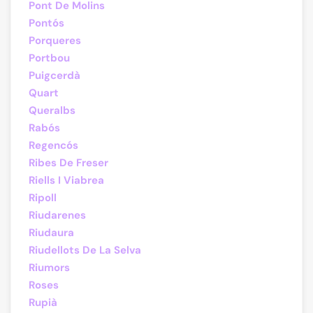
Pont De Molins
Pontós
Porqueres
Portbou
Puigcerdà
Quart
Queralbs
Rabós
Regencós
Ribes De Freser
Riells I Viabrea
Ripoll
Riudarenes
Riudaura
Riudellots De La Selva
Riumors
Roses
Rupià