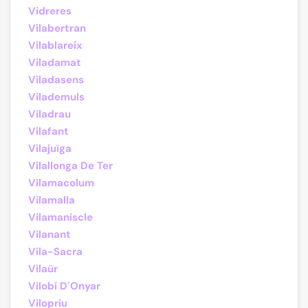
Vidreres
Vilabertran
Vilablareix
Viladamat
Viladasens
Vilademuls
Viladrau
Vilafant
Vilajuïga
Vilallonga De Ter
Vilamacolum
Vilamalla
Vilamaniscle
Vilanant
Vila-Sacra
Vilaür
Vilobí D´Onyar
Vilopriu