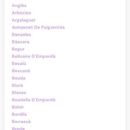
Anglès
Arbúcies
Argelaguer
Avinyonet De Puigventós
Banyoles
Bàscara
Begur
Bellcaire D´Empordà
Besalú
Bescanó
Beuda
Biure
Blanes
Boadella D´Empordà
Bolvir
Bordils
Borrassà
Breda