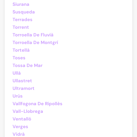
Siurana
Susqueda
Terrades
Torrent
Torroella De Fluvià
Torroella De Montgrí
Tortellà
Toses
Tossa De Mar
Ullà
Ullastret
Ultramort
Urús
Vallfogona De Ripollès
Vall-Llobrega
Ventalló
Verges
Vidrà