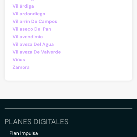
Villárdiga
Villardondiego
Villarrín De Campos
Villaseco Del Pan
Villavendimio
Villaveza Del Agua
Villaveza De Valverde
Viñas
Zamora
PLANES DIGITALES
Plan Impulsa