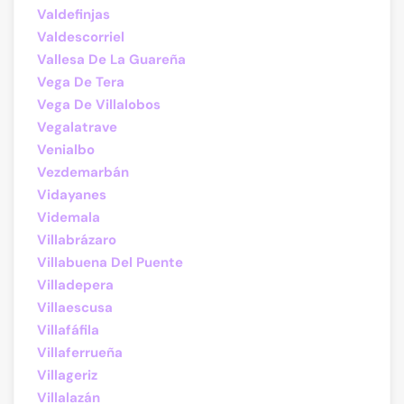
Valdefinjas
Valdescorriel
Vallesa De La Guareña
Vega De Tera
Vega De Villalobos
Vegalatrave
Venialbo
Vezdemarbán
Vidayanes
Videmala
Villabrázaro
Villabuena Del Puente
Villadepera
Villaescusa
Villafáfila
Villaferrueña
Villageriz
Villalazán