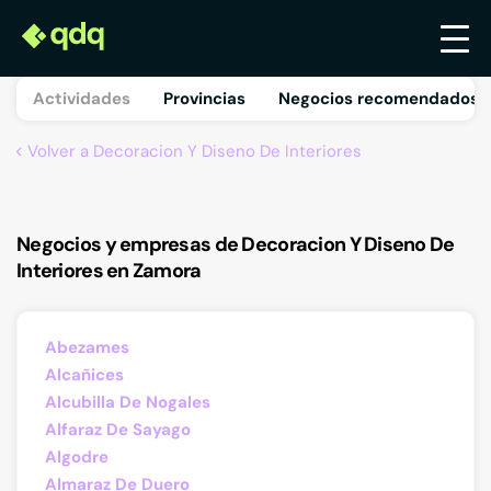
Actividades
Provincias
Negocios recomendados 
Volver a Decoracion Y Diseno De Interiores
Negocios y empresas de Decoracion Y Diseno De
Interiores en Zamora
Abezames
Alcañices
Alcubilla De Nogales
Alfaraz De Sayago
Algodre
Almaraz De Duero