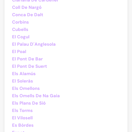
Clariana De Cardener
Coll De Nargó
Conca De Dalt
Corbins
Cubells
El Cogul
El Palau D´Anglesola
El Poal
El Pont De Bar
El Pont De Suert
Els Alamús
El Soleràs
Els Omellons
Els Omells De Na Gaia
Els Plans De Sió
Els Torms
El Vilosell
Es Bòrdes