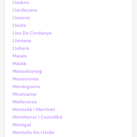
Lladurs
Llardecans
Llavorsí
Lleida
Lles De Cerdanya
Llimiana
Llobera
Maials
Maldà
Massalcoreig
Massoteres
Menàrguens
Miralcamp
Mollerussa
Montellà I Martinet
Montferrer I Castellbò
Montgai
Montoliu De Lleida