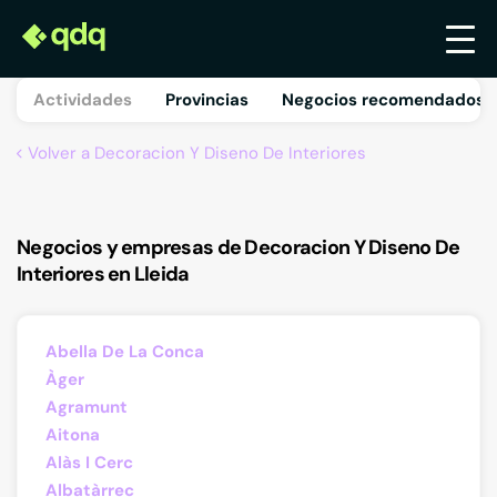
Actividades
Provincias
Negocios recomendados 
Volver a Decoracion Y Diseno De Interiores
Negocios y empresas de Decoracion Y Diseno De
Interiores en Lleida
Abella De La Conca
Àger
Agramunt
Aitona
Alàs I Cerc
Albatàrrec