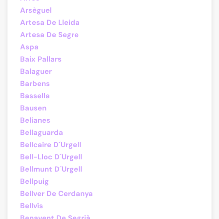
Arsèguel
Artesa De Lleida
Artesa De Segre
Aspa
Baix Pallars
Balaguer
Barbens
Bassella
Bausen
Belianes
Bellaguarda
Bellcaire D´Urgell
Bell-Lloc D´Urgell
Bellmunt D´Urgell
Bellpuig
Bellver De Cerdanya
Bellvís
Benavent De Segrià