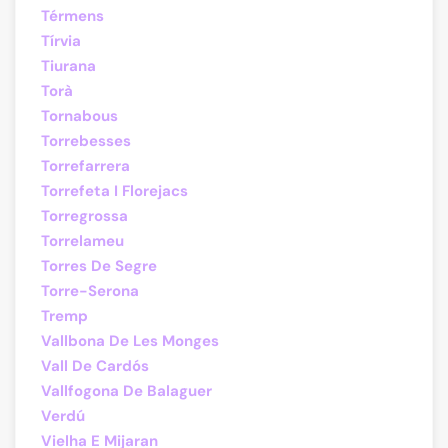
Térmens
Tírvia
Tiurana
Torà
Tornabous
Torrebesses
Torrefarrera
Torrefeta I Florejacs
Torregrossa
Torrelameu
Torres De Segre
Torre-Serona
Tremp
Vallbona De Les Monges
Vall De Cardós
Vallfogona De Balaguer
Verdú
Vielha E Mijaran