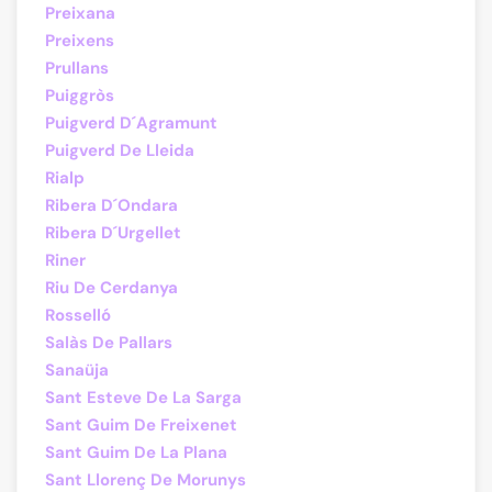
Preixana
Preixens
Prullans
Puiggròs
Puigverd D´Agramunt
Puigverd De Lleida
Rialp
Ribera D´Ondara
Ribera D´Urgellet
Riner
Riu De Cerdanya
Rosselló
Salàs De Pallars
Sanaüja
Sant Esteve De La Sarga
Sant Guim De Freixenet
Sant Guim De La Plana
Sant Llorenç De Morunys