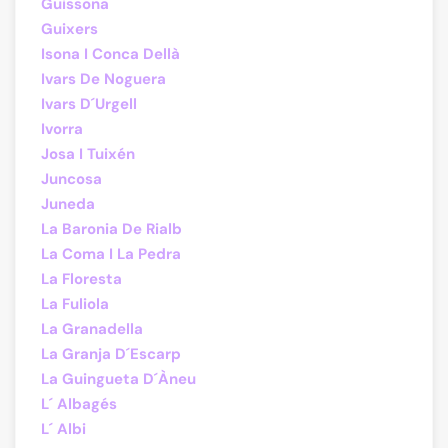
Guissona
Guixers
Isona I Conca Dellà
Ivars De Noguera
Ivars D´Urgell
Ivorra
Josa I Tuixén
Juncosa
Juneda
La Baronia De Rialb
La Coma I La Pedra
La Floresta
La Fuliola
La Granadella
La Granja D´Escarp
La Guingueta D´Àneu
L´ Albagés
L´ Albi