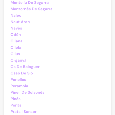
Montoliu De Segarra
Montornès De Segarra
Nalec
Naut Aran
Navès
Odèn
Oliana
Oliola
Olius
Organyà
Os De Balaguer
Ossó De Sió
Penelles
Peramola
Pinell De Solsonès
Pinós
Ponts
Prats I Sansor