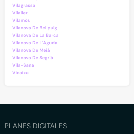
Vilagrassa
Vilaller
Vilamòs
Vilanova De Bellpuig
Vilanova De La Barca
Vilanova De L´Aguda
Vilanova De Meià
Vilanova De Segrià
Vila-Sana
Vinaixa
PLANES DIGITALES