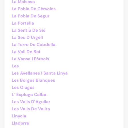
La Molsosa
La Pobla De Cérvoles
La Pobla De Segur
La Portella
La Sentiu De Sió
La Seu D´Urgell
La Torre De Cabdella
La Vall De Boí
La Vansa I Fórnols
Les
Les Avellanes I Santa Linya
Les Borges Blanques
Les Oluges
L´ Espluga Calba
Les Valls D´Aguilar
Les Valls De Valira
Linyola
Lladorre