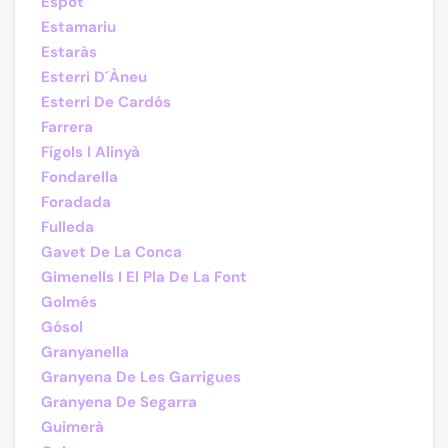
Espot
Estamariu
Estaràs
Esterri D´Àneu
Esterri De Cardós
Farrera
Fígols I Alinyà
Fondarella
Foradada
Fulleda
Gavet De La Conca
Gimenells I El Pla De La Font
Golmés
Gósol
Granyanella
Granyena De Les Garrigues
Granyena De Segarra
Guimerà