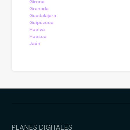
Girona
Granada
Guadalajara
Guipúzcoa
Huelva
Huesca
Jaén
PLANES DIGITALES