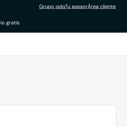
Grupo qdq
Tu asesor
Área cliente
io gratis