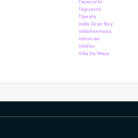
Tazacorte
Tegueste
Tijarafe
Valle Gran Rey
Vallehermoso
Valverde
Vilaflor
Villa De Mazo