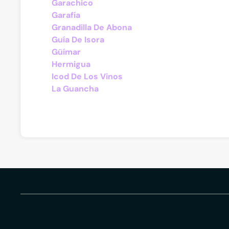
Garachico
Garafía
Granadilla De Abona
Guía De Isora
Güímar
Hermigua
Icod De Los Vinos
La Guancha