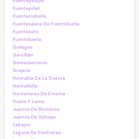
Fuentepelayo
Fuentepiñel
Fuenterrebollo
Fuentesaúco De Fuentidueña
Fuentesoto
Fuentidueña
Gallegos
Garcillán
Gomezserracín
Grajera
Honrubia De La Cuesta
Hontalbilla
Hontanares De Eresma
Ituero Y Lama
Juarros De Riomoros
Juarros De Voltoya
Labajos
Laguna De Contreras