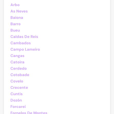
Arbo
As Neves
Baiona
Barro
Bueu
Caldas De Reis
Cambados
Campo Lameiro
Cangas
Catoira
Cerdedo
Cotobade
Covelo
Crecente
Cuntis
Dozón
Forcarei
Fornelos De Montes