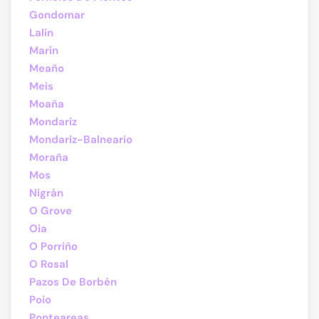
Gondomar
Lalín
Marín
Meaño
Meis
Moaña
Mondariz
Mondariz-Balneario
Moraña
Mos
Nigrán
O Grove
Oia
O Porriño
O Rosal
Pazos De Borbén
Poio
Ponteareas