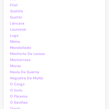
Friol
Guitiriz
Guntín
Láncara
Lourenzá
Lugo
Meira
Mondoñedo
Monforte De Lemos
Monterroso
Muras
Navia De Suarna
Negueira De Muñiz
O Corgo
O Incio
O Páramo
O Saviñao
Ourol