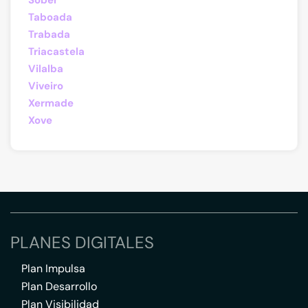
Sober
Taboada
Trabada
Triacastela
Vilalba
Viveiro
Xermade
Xove
PLANES DIGITALES
Plan Impulsa
Plan Desarrollo
Plan Visibilidad