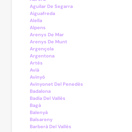
Aguilar De Segarra
Aiguafreda
Alella
Alpens
Arenys De Mar
Arenys De Munt
Argençola
Argentona
Artés
Avià
Avinyó
Avinyonet Del Penedès
Badalona
Badia Del Vallès
Bagà
Balenyà
Balsareny
Barberà Del Vallès