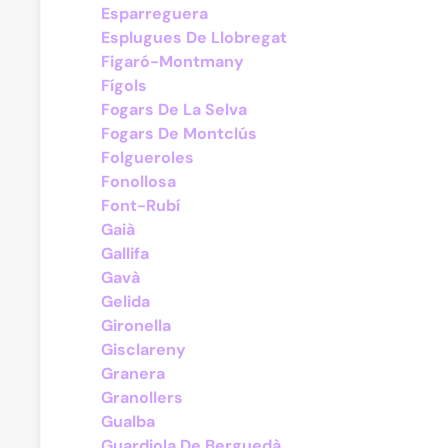
Esparreguera
Esplugues De Llobregat
Figaró-Montmany
Fígols
Fogars De La Selva
Fogars De Montclús
Folgueroles
Fonollosa
Font-Rubí
Gaià
Gallifa
Gavà
Gelida
Gironella
Gisclareny
Granera
Granollers
Gualba
Guardiola De Berguedà