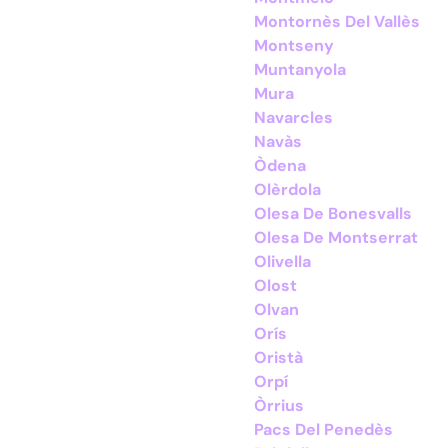
Montornès Del Vallès
Montseny
Muntanyola
Mura
Navarcles
Navàs
Òdena
Olèrdola
Olesa De Bonesvalls
Olesa De Montserrat
Olivella
Olost
Olvan
Orís
Oristà
Orpí
Òrrius
Pacs Del Penedès