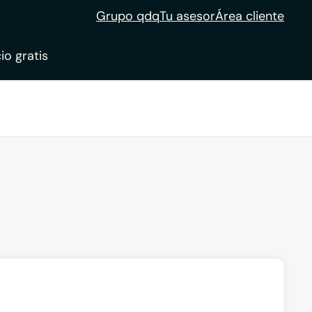
Grupo qdq
Tu asesor
Área cliente
io gratis