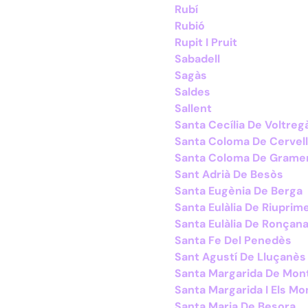
Rubí
Rubió
Rupit I Pruit
Sabadell
Sagàs
Saldes
Sallent
Santa Cecília De Voltreg
Santa Coloma De Cervel
Santa Coloma De Grame
Sant Adrià De Besòs
Santa Eugènia De Berga
Santa Eulàlia De Riuprim
Santa Eulàlia De Ronçan
Santa Fe Del Penedès
Sant Agustí De Lluçanès
Santa Margarida De Mon
Santa Margarida I Els Mo
Santa Maria De Besora