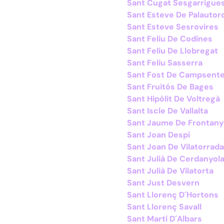
Sant Cugat Sesgarrigue
Sant Esteve De Palautor
Sant Esteve Sesrovires
Sant Feliu De Codines
Sant Feliu De Llobregat
Sant Feliu Sasserra
Sant Fost De Campsente
Sant Fruitós De Bages
Sant Hipòlit De Voltregà
Sant Iscle De Vallalta
Sant Jaume De Frontany
Sant Joan Despí
Sant Joan De Vilatorrada
Sant Julià De Cerdanyol
Sant Julià De Vilatorta
Sant Just Desvern
Sant Llorenç D´Hortons
Sant Llorenç Savall
Sant Martí D´Albars