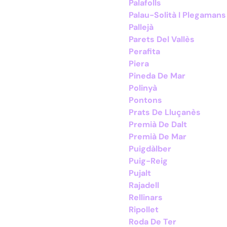
Palafolls
Palau-Solità I Plegamans
Pallejà
Parets Del Vallès
Perafita
Piera
Pineda De Mar
Polinyà
Pontons
Prats De Lluçanès
Premià De Dalt
Premià De Mar
Puigdàlber
Puig-Reig
Pujalt
Rajadell
Rellinars
Ripollet
Roda De Ter