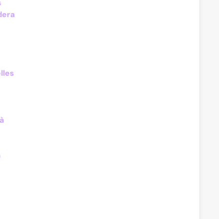
s
dera
lles
à
a