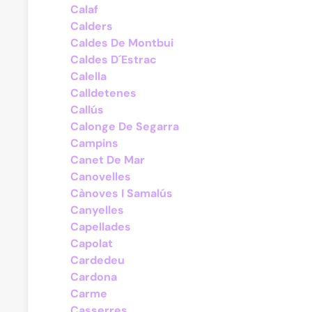
Calaf
Calders
Caldes De Montbui
Caldes D´Estrac
Calella
Calldetenes
Callús
Calonge De Segarra
Campins
Canet De Mar
Canovelles
Cànoves I Samalús
Canyelles
Capellades
Capolat
Cardedeu
Cardona
Carme
Casserres