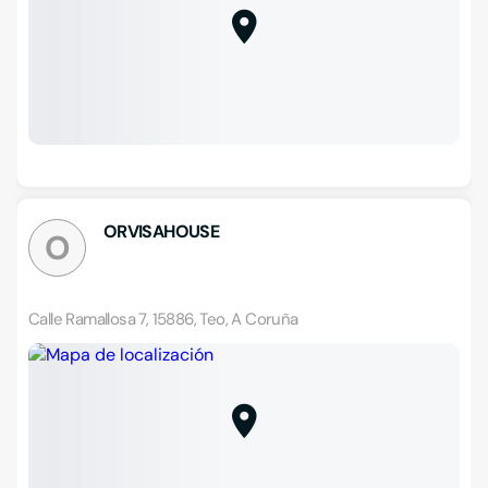
ORVISAHOUSE
O
Calle Ramallosa 7, 15886, Teo, A Coruña