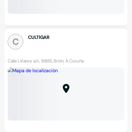
CULTIGAR
C
Calle Liñares s/n, 15865, Brión, A Coruña