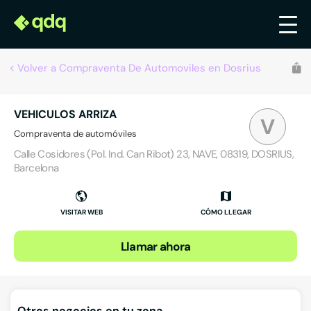
Volver a Compraventa De Automoviles en Dosrius
VEHICULOS ARRIZA
V
Compraventa de automóviles
Calle Cosidores (Pol. Ind. Can Ribot) 23, NAVE, 08319, DOSRIUS,
Barcelona
VISITAR WEB
CÓMO LLEGAR
Llamar ahora
Otros negocios en tu zona