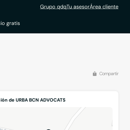
Grupo qdq
Tu asesor
Área cliente
io gratis
ble
tion
Compartir
ción de URBA BCN ADVOCATS