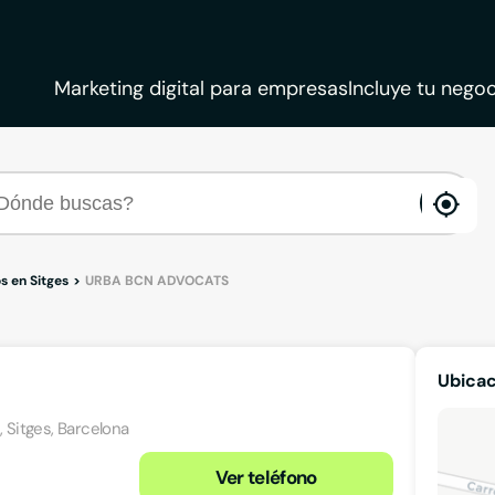
Marketing digital para empresas
Incluye tu negoc
ena
loca
 en Sitges
URBA BCN ADVOCATS
Ubica
, Sitges, Barcelona
Ver teléfono