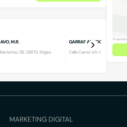
AVO, M.R.
GARRAF ADVOCAT
 Bartomeu 38, 08870, Sitges,
Calle Carrer s/n, 08870, SITGES
MARKETING DIGITAL