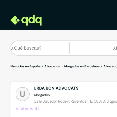
Negocios en España
Abogados
Abogados en Barcelona
Abogados
URBA BCN ADVOCATS
U
Abogados
Calle Salvador Robert Raventos 1, B, 08870, Sitges
Visitar web