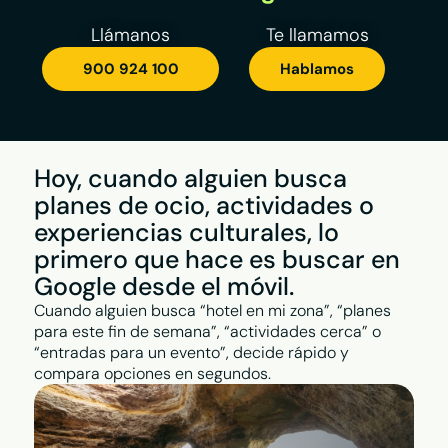
Llámanos
Te llamamos
900 924 100
Hablamos
Hoy, cuando alguien busca
planes de ocio, actividades o
experiencias culturales, lo
primero que hace es buscar en
Google desde el móvil.
Plan Impulsa >
Plan Construye
Cuando alguien busca “hotel en mi zona”, “planes
Tu negocio visible cuando lo
Redes Sociales >
para este fin de semana”, “actividades cerca” o
busquen en Internet
“entradas para un evento”, decide rápido y
compara opciones en segundos.
Plan Avanza
Plan Visibilidad >
Redes Sociales >
Posiciona tu negocio para
que destaque en tu zona