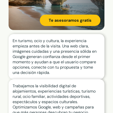
Comparador de planes >
Plan Integral >
Elige el mejor plan para tu empresa
Fideliza y atrae nuevos clientes
con tu estrategia digital
Te asesoramos gratis
Te puede interesar
Plan Contacto Activo >
Plan Desarrollo >
Convierte oportunidades y
haz crecer tu negocio
Plan Contacto Activo >
En turismo, ocio y cultura, la experiencia
empieza antes de la visita. Una web clara,
Comparador de planes >
Plan Impulsa >
imágenes cuidadas y una presencia sólida en
Elige el mejor plan para tu empresa
Google generan confianza desde el primer
Plan Visibilidad >
momento y ayudan a que el usuario compare
Plan Integral >
opciones, conecte con tu propuesta y tome
Te puede interesar
una decisión rápida.
›
Reserva de cita
›
Reserva de mesa
Trabajamos la visibilidad digital de
›
Publicidad en Google
alojamientos, experiencias turísticas, turismo
›
ChatBot IA
rural, ocio familiar, actividades deportivas,
espectáculos y espacios culturales.
Optimizamos Google, web y campañas para
que más personas descubran tu negocio,