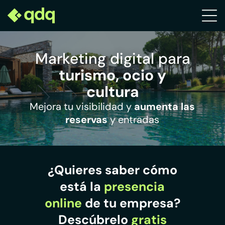
Marketing digital para
turismo, ocio y
cultura
Mejora tu visibilidad y
aumenta las
reservas
y entradas
¿Quieres saber cómo
está la
presencia
online
de tu empresa?
Descúbrelo
gratis