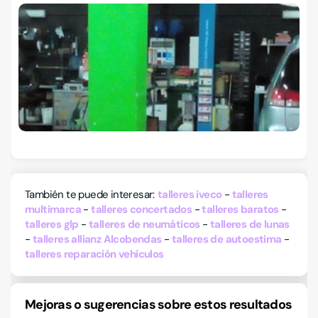
También te puede interesar:
talleres iveco
talleres
multimarca
talleres concertados
talleres baratos
talleres glp
talleres de neumáticos
talleres de lunas
talleres allianz Alcobendas
talleres de autoestima
talleres reparación vehículos
Mejoras o sugerencias sobre estos resultados