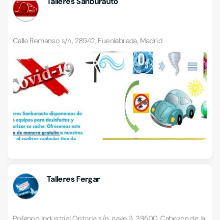
Talleres Sanburauto
Calle Remanso s/n, 28942, Fuenlabrada, Madrid
Talleres Fergar
Polígono Industrial Ontoria s/n, nave 3, 39500, Cabezon de la