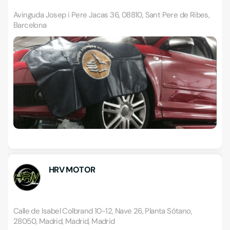
Avinguda Josep i Pere Jacas 36, 08810, Sant Pere de Ribes,
Barcelona
HRV MOTOR
Calle de Isabel Colbrand 10-12, Nave 26, Planta Sótano,
28050, Madrid, Madrid, Madrid