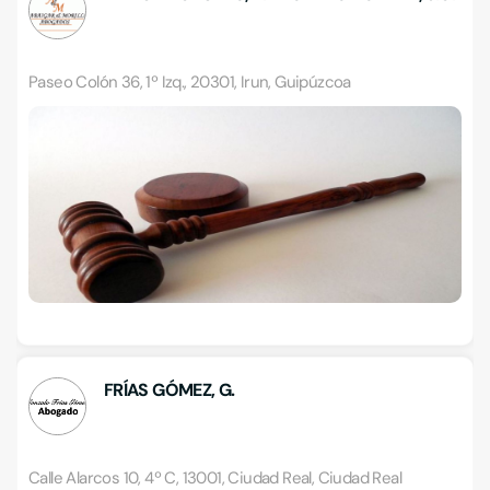
Paseo Colón 36, 1º Izq., 20301, Irun, Guipúzcoa
FRÍAS GÓMEZ, G.
Calle Alarcos 10, 4º C, 13001, Ciudad Real, Ciudad Real