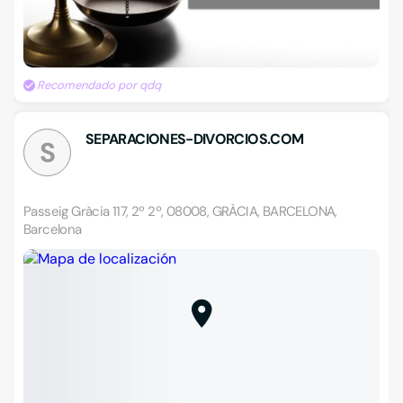
Recomendado por qdq
SEPARACIONES-DIVORCIOS.COM
S
Passeig Gràcia 117, 2º 2º, 08008, GRÀCIA, BARCELONA,
Barcelona