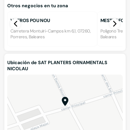
Otros negocios en tu zona
VIVEROS POU NOU
MESTRE FONT,
Carretera Montuïri-Campos km 6,1, 07260,
Polígono Tretze
Porreres, Baleares
Baleares
Ubicación de SAT PLANTERS ORNAMENTALS
NICOLAU