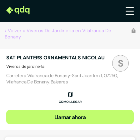
Volver a Viveros De Jardineria en Vilafranca De
Bonany
SAT PLANTERS ORNAMENTALS NICOLAU
S
Viveros de jardinería
Carretera Vilafranca de Bonany-Sant Joan km 1, 07250,
Vilafranca De Bonany, Baleares
CÓMO LLEGAR
Llamar ahora