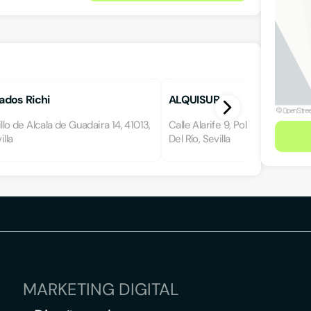
ados Richi
ALQUISUR
llo de Alcala de Guadaira 14, 41013,
Calle Alarife 9, Pol. Ind. Matallan
illa
Del Río, Sevilla
MARKETING DIGITAL