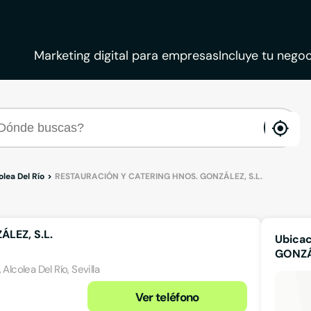
Marketing digital para empresas
Incluye tu negoc
ena
loca
olea Del Río
RESTAURACIÓN Y CATERING HNOS. GONZÁLEZ, S.L.
LEZ, S.L.
Ubica
GONZÁL
Alcolea Del Río, Sevilla
Ver teléfono