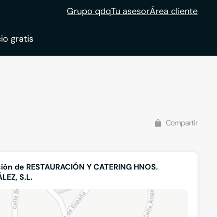
Grupo qdq
Tu asesor
Área cliente
io gratis
ble
tion
Compartir
ción de RESTAURACIÓN Y CATERING HNOS.
EZ, S.L.