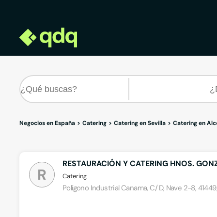
Negocios en España
Catering
Catering en Sevilla
Catering en Alc
RESTAURACIÓN Y CATERING HNOS. GONZÁ
R
Catering
Polígono Industrial Canama, C/ D, Nave 2-8, 41449, 