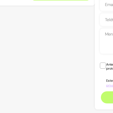
Ante
prot
Este
priv