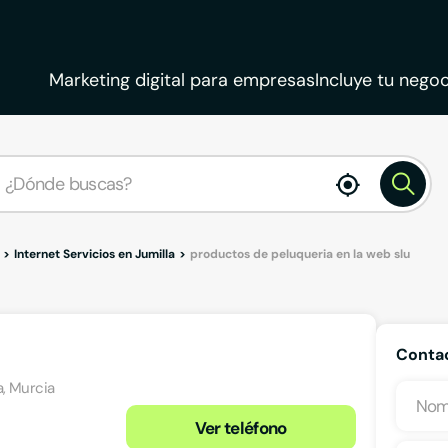
Marketing digital para empresas
Incluye tu negoc
enable
location
Internet Servicios en Jumilla
productos de peluqueria en la web slu
Contac
a, Murcia
Ver teléfono