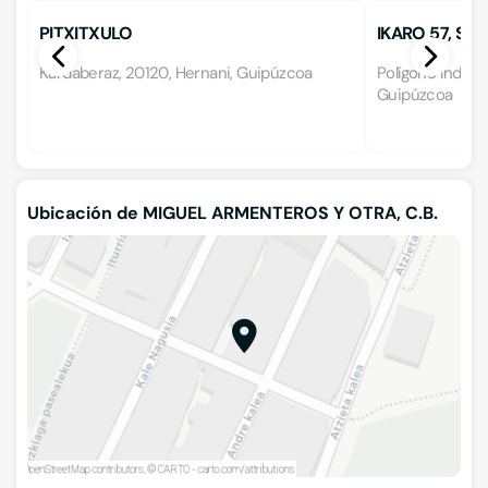
PITXITXULO
IKARO 57, S.L.
Kardaberaz, 20120, Hernani, Guipúzcoa
Polígono Industr
Guipúzcoa
Ubicación de MIGUEL ARMENTEROS Y OTRA, C.B.