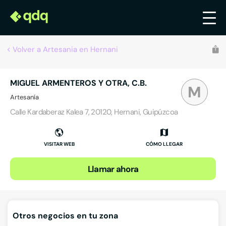
Volver a Artesania en Hernani
MIGUEL ARMENTEROS Y OTRA, C.B.
M
Artesanía
Calle Kardaberaz Kalea 7, 20120, Hernani, Guipúzcoa
VISITAR WEB
CÓMO LLEGAR
Llamar ahora
Otros negocios en tu zona