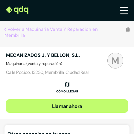
Volver a Maquinaria Venta Y Reparacion en
Membrilla
MECANIZADOS J. Y BELLON, S.L.
M
Maquinaria (venta y reparación)
Calle Pocico, 13230, Membrilla, Ciudad Real
CÓMO LLEGAR
Llamar ahora
Otros negocios en tu zona