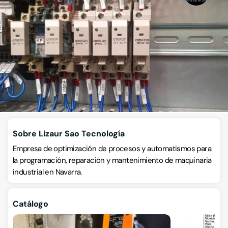
Automatización
Calle J Nave 27, Pol. Ind. Mutilva, 31192, Mutilva, Navarra
VISITAR WEB
CÓMO LLEGAR
ESCRÍBENOS
Llamar ahora
Sobre Lizaur Sao Tecnología
Empresa de optimización de procesos y automatismos para
la programación, reparación y mantenimiento de maquinaria
industrial en Navarra.
Catálogo