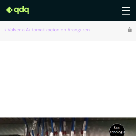
Volver a Automatizacion en Aranguren
Recomendado por qdq
Lizaur Sao Tecnología