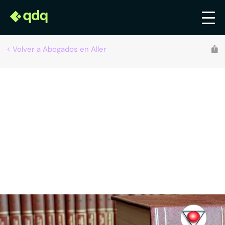
Volver a Abogados en Aller
JESUS FRANCISCO GARCIA ALVAREZ
Abogados