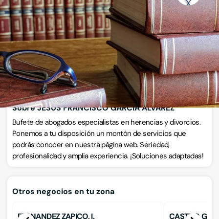
Av. Constitución Nº 26, 1º E, 33670, Moreda, Asturias
VISITAR WEB
CÓMO LLEGAR
Llamar ahora
Sobre JESUS FRANCISCO GARCIA ALVAREZ
Bufete de abogados especialistas en herencias y divorcios.
Ponemos a tu disposición un montón de servicios que
podrás conocer en nuestra página web. Seriedad,
profesionalidad y amplia experiencia. ¡Soluciones adaptadas!
Otros negocios en tu zona
FERNANDEZ ZAPICO, I.
CASTRO GARCI