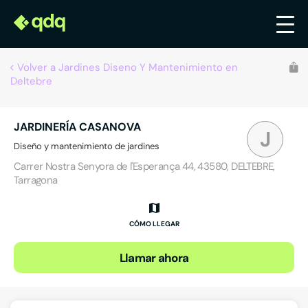
Volver a Jardines Diseno Y Mantenimiento en
Deltebre
JARDINERÍA CASANOVA
J
Diseño y mantenimiento de jardines
Carrer Nostra Senyora de l'Esperança 44, 43580, DELTEBRE,
Tarragona
CÓMO LLEGAR
Llamar ahora