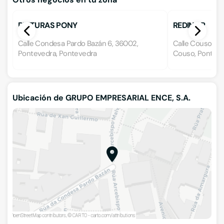
PINTURAS PONY
REDINOR
Calle Condesa Pardo Bazán 6, 36002,
Calle Couso s/n,
Pontevedra, Pontevedra
Couso, Ponteve
Ubicación de GRUPO EMPRESARIAL ENCE, S.A.