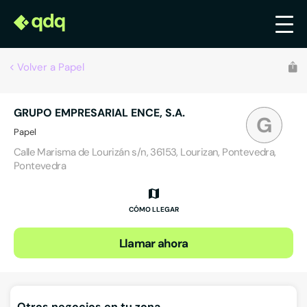
Volver a Papel
GRUPO EMPRESARIAL ENCE, S.A.
G
Papel
Calle Marisma de Lourizán s/n, 36153, Lourizan, Pontevedra,
Pontevedra
CÓMO LLEGAR
Llamar ahora
Otros negocios en tu zona