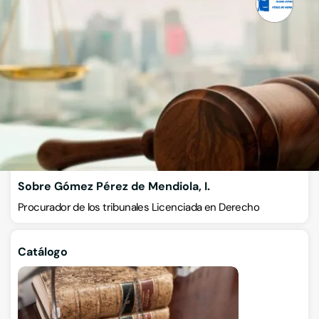
Gómez Pérez de Mendiola, I.
Procuradores
Paseo de la Florida 3, Oficina 2, 01005, Vitoria-Gasteiz, Álava
VISITAR WEB
CÓMO LLEGAR
ESCRÍBENOS
Llamar ahora
Sobre Gómez Pérez de Mendiola, I.
Procurador de los tribunales Licenciada en Derecho
Catálogo