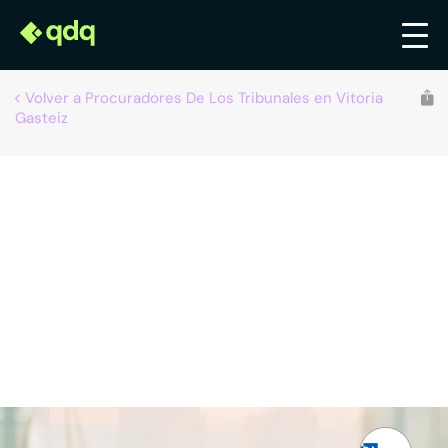
Volver a Procuradores De Los Tribunales en Vitoria
Gasteiz
Recomendado por qdq