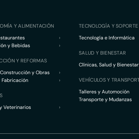
OMÍA Y ALIMENTACIÓN
TECNOLOGÍA Y SOPORTE 
estaurantes
›
Tecnología e Informática
ión y Bebidas
›
SALUD Y BIENESTAR
CCIÓN Y REFORMAS
Clínicas, Salud y Bienestar
 Construcción y Obras
›
VEHÍCULOS Y TRANSPOR
y Fabricación
›
Talleres y Automoción
S
Transporte y Mudanzas
 Veterinarios
›