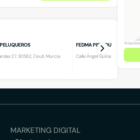
O PELUQUEROS
FEDMA PELUQUEROS, S.L.
rolas 27, 30562, Ceutí, Murcia
Calle Ángel Guirao, 30562, Ceut
MARKETING DIGITAL