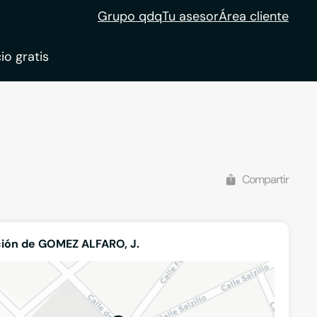
Grupo qdq
Tu asesor
Área cliente
io gratis
ble
tion
Compartir
ión de GOMEZ ALFARO, J.