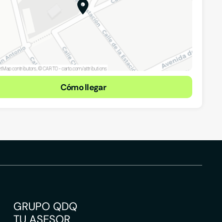
DIVAIN
GOM
Cómo llegar
í, Murcia
Calle Azalea 13, 30600, Archena, Murcia
Calle
Murc
GRUPO QDQ
TU ASESOR