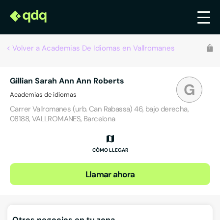
Volver a Academias De Idiomas en Vallromanes
Gillian Sarah Ann Ann Roberts
G
Academias de idiomas
Carrer Vallromanes (urb. Can Rabassa) 46, bajo derecha,
08188, VALLROMANES, Barcelona
CÓMO LLEGAR
Llamar ahora
Otros negocios en tu zona