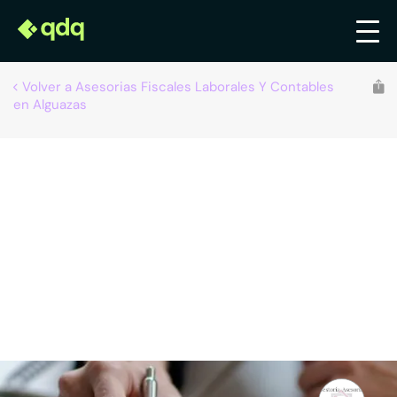
Volver a Asesorias Fiscales Laborales Y Contables
en Alguazas
Gestoría Asesoría Campillo