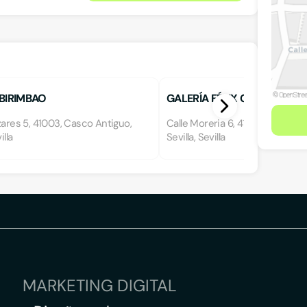
 BIRIMBAO
GALERÍA FÉLIX GÓMEZ
zares 5, 41003, Casco Antiguo,
Calle Moreria 6, 41004, Nervión
illa
Sevilla, Sevilla
MARKETING DIGITAL