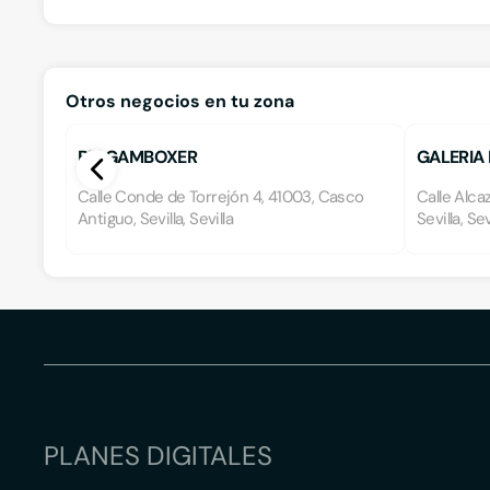
Otros negocios en tu zona
BELGAMBOXER
GALERIA
Calle Conde de Torrejón 4, 41003, Casco
Calle Alca
Antiguo, Sevilla, Sevilla
Sevilla, Sev
PLANES DIGITALES