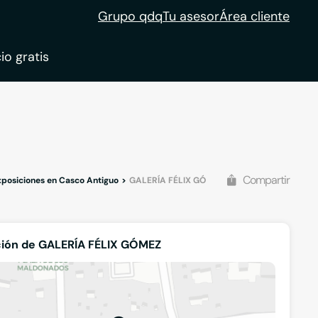
Grupo qdq
Tu asesor
Área cliente
io gratis
ble
tion
Compartir
Exposiciones en Casco Antiguo
GALERÍA FÉLIX GÓMEZ
ión de GALERÍA FÉLIX GÓMEZ