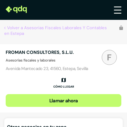
Volver a Asesorias Fiscales Laborales Y Contables
en Estepa
FROMAN CONSULTORES, S.L.U.
F
Asesorías fiscales y laborales
Avenida Mantecado 23, 41560, Estepa, Sevilla
CÓMO LLEGAR
Llamar ahora
Otros negocios en tu zona