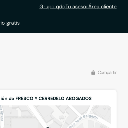
Grupo qdq
Tu asesor
Área cliente
io gratis
ble
tion
Compartir
ción de FRESCO Y CERREDELO ABOGADOS