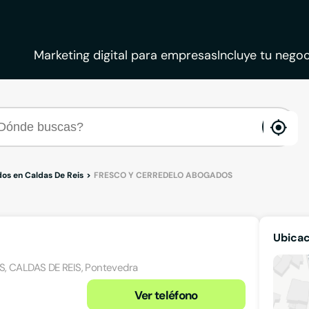
Marketing digital para empresas
Incluye tu negoc
ena
loca
os en Caldas De Reis
FRESCO Y CERREDELO ABOGADOS
Ubica
IS, CALDAS DE REIS, Pontevedra
Ver teléfono