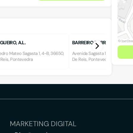
GUEIRO, A.L.
BARREIRO BARROS, A. Mª
edro Mateo Sagasta 1, 4-B, 36650,
Avenida Sagasta 16, 2º Dcha., 3
 Reis, Pontevedra
De Reis, Pontevedra
MARKETING DIGITAL