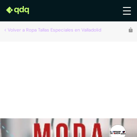
Volver a Ropa Tallas Especiales en Valladolid
Recomendado por qdq
El Armario de Bertín (Rosa Isabel Crespo