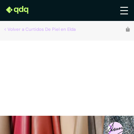
Volver a Curtidos De Piel en Elda
Recomendado por qdq
Curtidos Ramón Amorós