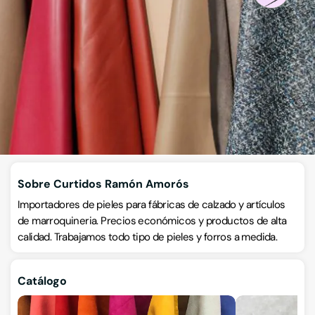
Curtidos de piel
Avenida San Luis de Cuba 4, Pol. ind. Finca Lacy, 03600, Elda,
Elda, Alicante
VISITAR WEB
CÓMO LLEGAR
ESCRÍBENOS
Llamar ahora
Sobre Curtidos Ramón Amorós
Importadores de pieles para fábricas de calzado y artículos
de marroquineria. Precios económicos y productos de alta
calidad. Trabajamos todo tipo de pieles y forros a medida.
Catálogo