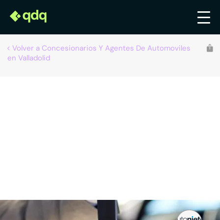
Volver a Concesionarios Y Agentes De Automoviles
en Valladolid
Concesionario Autonieto