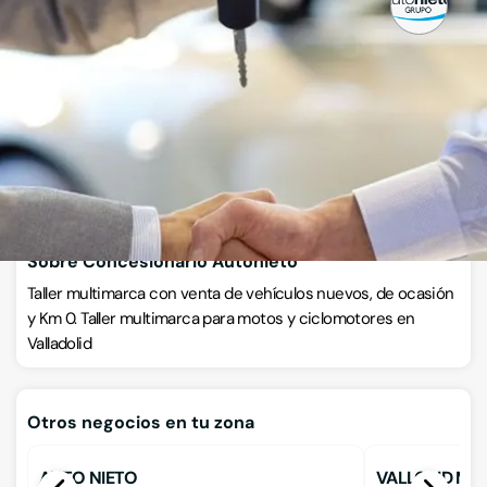
Concesionarios de coches
Avenida de Burgos 27, 47009, Valladolid, Valladolid
VISITAR WEB
CÓMO LLEGAR
Llamar ahora
Sobre Concesionario Autonieto
Taller multimarca con venta de vehículos nuevos, de ocasión
y Km 0. Taller multimarca para motos y ciclomotores en
Valladolid
Otros negocios en tu zona
AUTO NIETO
VALLOLID M