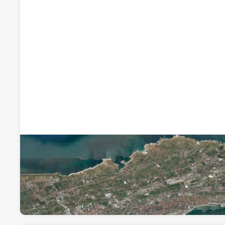
Complejo Senior Bahía Astillero
Inmobiliarias
Calle Augusto González Linares 11, 39006, Santan
Visitar web