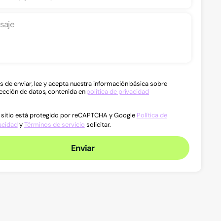
s de enviar, lee y acepta nuestra información básica sobre
ección de datos, contenida en
política de privacidad
 sitio está protegido por reCAPTCHA y Google
Política de
acidad
y
Términos de servicio
solicitar.
Enviar