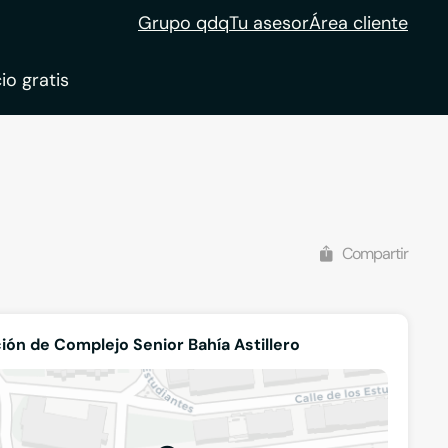
Grupo qdq
Tu asesor
Área cliente
io gratis
Compartir
ión de Complejo Senior Bahía Astillero