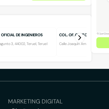
OFICIAL DE INGENIEROS
COL. OF. GESTORES ADMINI
IALES
DE ARAGON Y LA RIOJA
gunto 3, 44002, Teruel, Teruel
Calle Joaquín Arnau, 44001, Teru
MARKETING DIGITAL