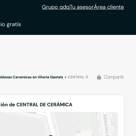
Grupo qdq
Tu asesor
Área cliente
io gratis
ble
tion
Compartir
ldosas Ceramicas en Vitoria Gasteiz
CENTRAL DE CERÁMICA
ción de CENTRAL DE CERÁMICA