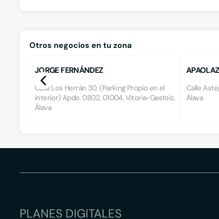
Otros negocios en tu zona
JORGE FERNÁNDEZ
APAOLAZ
Calle Los Herrán 30, (Parking Propio en el
Calle Aste
interior) Apdo. 0802, 01004, Vitoria-Gasteiz,
Álava
Álava
PLANES DIGITALES