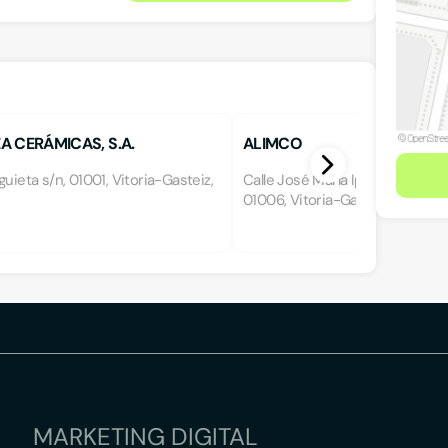
A CERÁMICAS, S.A.
ALIMCO
guieta s/n, 01001, Vitoria-Gasteiz,
Calle José María Iparraguirre 30,
01006, Vitoria-Gasteiz, Álava
MARKETING DIGITAL