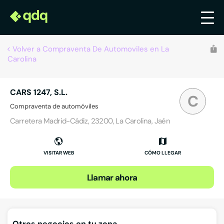
Volver a Compraventa De Automoviles en La
Carolina
CARS 1247, S.L.
C
Compraventa de automóviles
Carretera Madrid-Cádiz, 23200, La Carolina, Jaén
VISITAR WEB
CÓMO LLEGAR
Llamar ahora
Otros negocios en tu zona