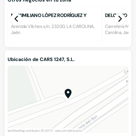
MAXIMILIANO LÓPEZ RODRÍGUEZ Y
DELCAMO
OTRO C.B.
Avenida Vilches s/n, 23200, LA CAROLINA,
Carretera Madr
Jaén
Carolina, Jaén
Ubicación de CARS 1247, S.L.