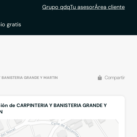
Grupo qdq
Tu asesor
Área cliente
io gratis
ble
tion
Compartir
Y BANISTERIA GRANDE Y MARTIN
ión de CARPINTERIA Y BANISTERIA GRANDE Y
N