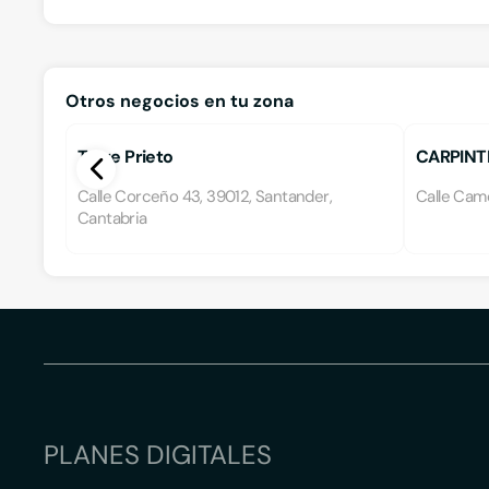
Otros negocios en tu zona
Torre Prieto
CARPINT
Calle Corceño 43, 39012, Santander,
Calle Camo
Cantabria
PLANES DIGITALES