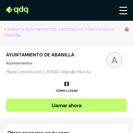
Volver a Ayuntamientos Informacion Y Servicios en
Abanilla
AYUNTAMIENTO DE ABANILLA
A
Ayuntamientos
Plaza Constitución 1, 30640, Abanilla, Murcia
CÓMO LLEGAR
Llamar ahora
Otros negocios en tu zona