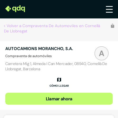
Volver a Compraventa De Automoviles en Cornellà
De Llobregat
AUTOCAMIONS MORANCHO, S.A.
A
Compraventa de automóviles
Carretera Mig 1, Almeda I Can Mercader, 08940, Cornellà De
Llobregat, Barcelona
CÓMO LLEGAR
Llamar ahora