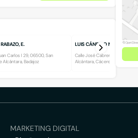
RABAZO, E.
LUIS CÁNDIDO MORENO M
an Carlos I 29, 06500, San
Calle José Cabrera, 2º B, 10500
 Alcántara, Badajoz
Alcántara, Cáceres
MARKETING DIGITAL