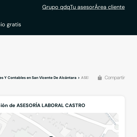
Grupo qdq
Tu asesor
Área cliente
io gratis
ble
tion
Compartir
les Y Contables en San Vicente De Alcántara
ASESORÍA LABORAL CASTRO
ción de ASESORÍA LABORAL CASTRO