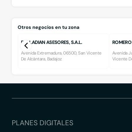
Otros negocios en tu zona
D.C.LADIAN ASESORES, S.A.L.
ROMERO 
Avenida Extremadura, 06500, San Vicente
Avenida Ju
De Alcántara, Badajoz
Vicente De
PLANES DIGITALES