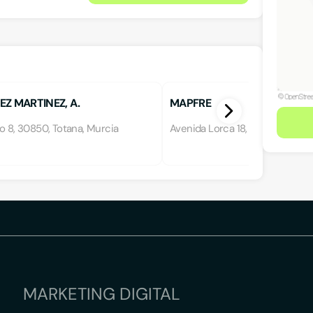
Z MARTINEZ, A.
MAPFRE
o 8, 30850, Totana, Murcia
Avenida Lorca 18, 30850, Totan
MARKETING DIGITAL