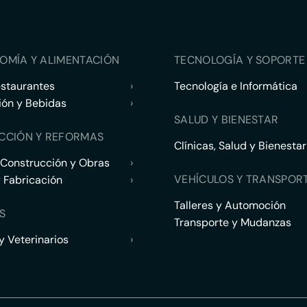
OMÍA Y ALIMENTACIÓN
TECNOLOGÍA Y SOPORTE 
estaurantes
›
Tecnología e Informática
ión y Bebidas
›
SALUD Y BIENESTAR
CCIÓN Y REFORMAS
Clínicas, Salud y Bienestar
 Construcción y Obras
›
VEHÍCULOS Y TRANSPOR
y Fabricación
›
Talleres y Automoción
S
Transporte y Mudanzas
 Veterinarios
›