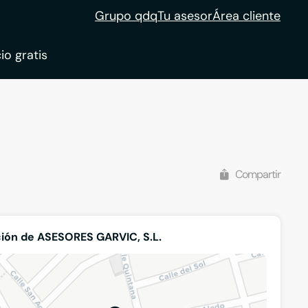
Grupo qdq
Tu asesor
Área cliente
io gratis
ble
tion
Compartir
ión de ASESORES GARVIC, S.L.