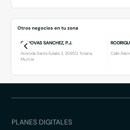
Otros negocios en tu zona
CANOVAS SANCHEZ, P.J.
RODRIGUE
Avenida Santa Eulalia 3, 30850, Totana,
Calle Álam
Murcia
PLANES DIGITALES