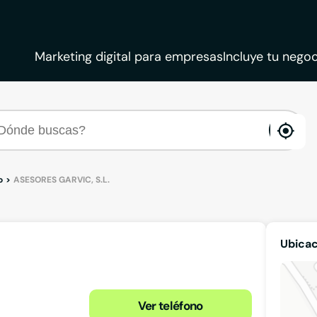
Marketing digital para empresas
Incluye tu negoc
ena
loca
o
ASESORES GARVIC, S.L.
Ubicac
Ver teléfono