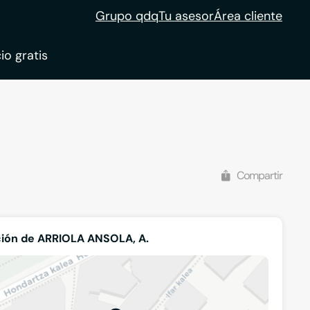
Grupo qdq
Tu asesor
Área cliente
io gratis
ble
tion
Compartir
ión de ARRIOLA ANSOLA, A.