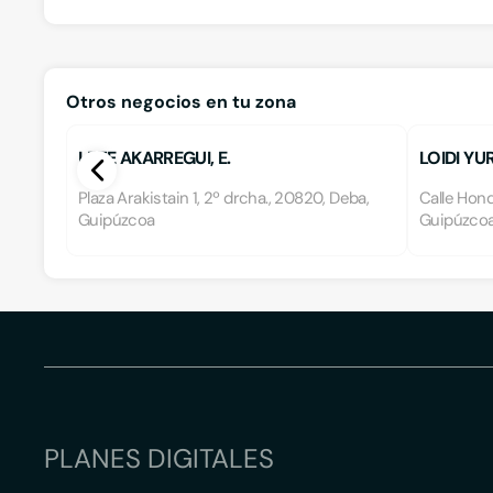
Otros negocios en tu zona
LETE AKARREGUI, E.
LOIDI YUR
Plaza Arakistain 1, 2º drcha., 20820, Deba,
Calle Hond
Guipúzcoa
Guipúzco
PLANES DIGITALES