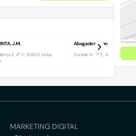
RITA, J.M.
Abogados Juan Bosco Urbie
artza 3, 4º C, 20820, Deba,
Iturkale 6 - 1º E, 20820, Deba, 
a
MARKETING DIGITAL